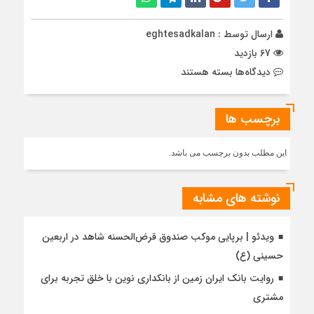
ارسال توسط :
eghtesadkalan
67 بازدید
برای
دیدگاه‌ها
بسته هستند
جام
زرین
برچسب ها
محصول
جدید
بیمه
این مطلب بدون برچسب می باشد.
ایران
در
ایام
نوشته های مشابه
برگزاری
جام
ویدئو | برپایی موکب صندوق قرض‌الحسنه شاهد در اربعین
جهانی
حسینی (ع)
روایت بانک ایران زمین از بانکداری نوین با خلق تجربه برای
مشتری