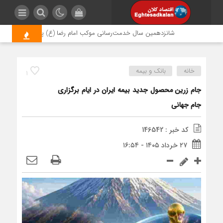
شانزدهمین سال خدمت‌رسانی موکب امام رضا (ع) پتروشیمی اروند؛ روا
خانه
بانک و بیمه
1
جام زرین محصول جدید بیمه ایران در ایام برگزاری
جام جهانی
کد خبر : 146542
۲۷ خرداد ۱۴۰۵ - ۱۶:۵۴