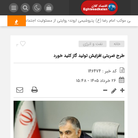
ی موکب امام رضا (ع) پتروشیمی اروند؛ روایتی از مسئولیت اجتماعی در مسیر اربعین
خانه
نفت و انرژی
3
طرح ضربتی افزایش تولید گاز کلید خورد
کد خبر : 146474
۲۶ خرداد ۱۴۰۵ - ۱۵:۴۸