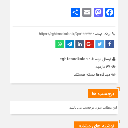
Share
Mastodon
Email
Facebook
لینک کوتاه :
https://eghtesadkalan.ir/?p=146474
ارسال توسط :
eghtesadkalan
67 بازدید
برای
دیدگاه‌ها
بسته هستند
طرح
ضربتی
برچسب ها
افزایش
تولید
گاز
این مطلب بدون برچسب می باشد.
کلید
خورد
نوشته های مشابه