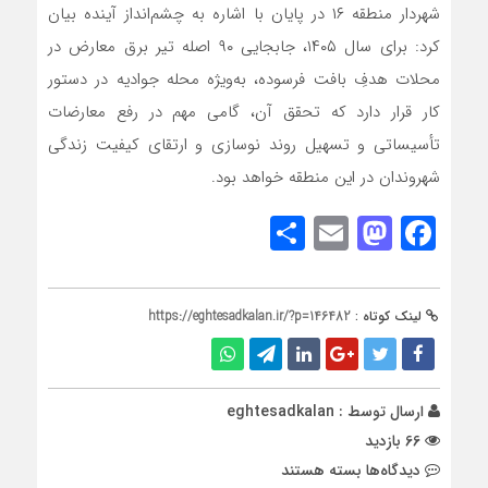
شهردار منطقه ۱۶ در پایان با اشاره به چشم‌انداز آینده بیان
کرد: برای سال ۱۴۰۵، جابجایی ۹۰ اصله تیر برق معارض در
محلات هدفِ بافت فرسوده، به‌ویژه محله جوادیه در دستور
کار قرار دارد که تحقق آن، گامی مهم در رفع معارضات
تأسیساتی و تسهیل روند نوسازی و ارتقای کیفیت زندگی
شهروندان در این منطقه خواهد بود.
Share
Mastodon
Email
Facebook
لینک کوتاه :
https://eghtesadkalan.ir/?p=146482
ارسال توسط :
eghtesadkalan
66 بازدید
برای
دیدگاه‌ها
بسته هستند