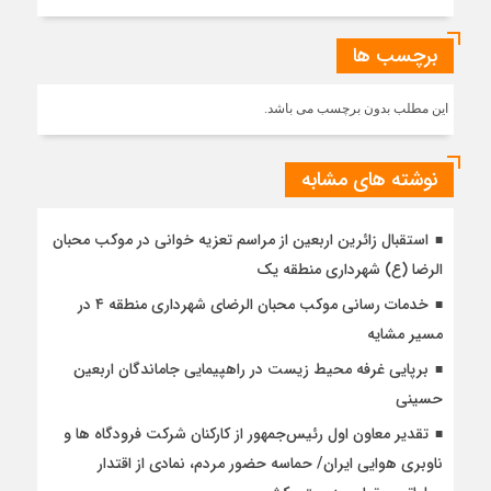
تحقق
۱۴۰
برچسب ها
درصدی
برنامه
جابجایی
این مطلب بدون برچسب می باشد.
تیرهای
برق
معارض
نوشته های مشابه
در
منطقه
استقبال زائرین اربعین از مراسم تعزیه خوانی در موکب محبان
۱۶
الرضا (ع) شهرداری منطقه یک
خدمات رسانی موکب محبان الرضای شهرداری منطقه ۴ در
مسیر مشایه
برپایی غرفه محیط زیست در راهپیمایی جاماندگان اربعین
حسینی
تقدیر معاون اول رئیس‌جمهور از کارکنان شرکت فرودگاه ها و
ناوبری هوایی ایران/ حماسه حضور مردم، نمادی از اقتدار