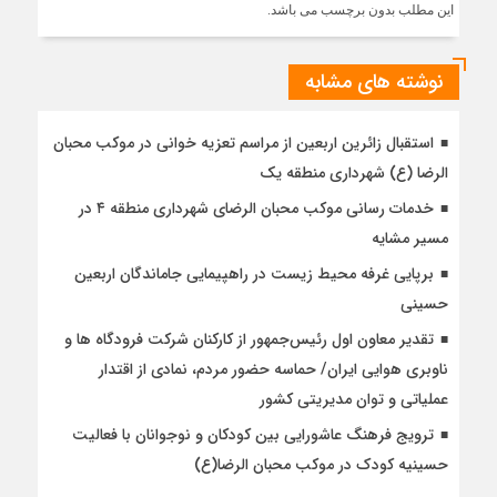
زیست»
این مطلب بدون برچسب می باشد.
با
همکاری
شهرداری
نوشته های مشابه
منطقه
۶
استقبال زائرین اربعین از مراسم تعزیه خوانی در موکب محبان
تهران
الرضا (ع) شهرداری منطقه یک
و
دانشگاه
خدمات رسانی موکب محبان الرضای شهرداری منطقه ۴ در
علوم
مسیر مشایه
پزشکی
تهران
برپایی غرفه محیط زیست در راهپیمایی جاماندگان اربعین
کلید
حسینی
خورد
تقدیر معاون اول رئیس‌جمهور از کارکنان شرکت فرودگاه ها و
ناوبری هوایی ایران/ حماسه حضور مردم، نمادی از اقتدار
عملیاتی و توان مدیریتی کشور
ترویج فرهنگ عاشورایی بین کودکان و نوجوانان با فعالیت
حسینیه کودک در موکب محبان الرضا(ع)