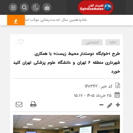
شانزدهمین سال خدمت‌رسانی موکب امام رضا (ع) پتروشیمی ا
خانه
اجتماعی
1
طرح «خوابگاه دوستدار محیط زیست» با همکاری
شهرداری منطقه ۶ تهران و دانشگاه علوم پزشکی تهران کلید
خورد
کد خبر : 146342
۲۵ خرداد ۱۴۰۵ - ۱۵:۱۷