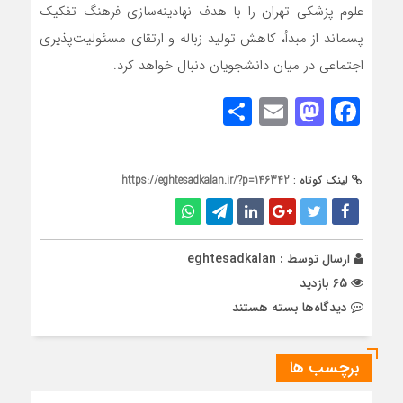
علوم پزشکی تهران را با هدف نهادینه‌سازی فرهنگ تفکیک
پسماند از مبدأ، کاهش تولید زباله و ارتقای مسئولیت‌پذیری
اجتماعی در میان دانشجویان دنبال خواهد کرد.
Share
Mastodon
Email
Facebook
لینک کوتاه :
https://eghtesadkalan.ir/?p=146342
ارسال توسط :
eghtesadkalan
65 بازدید
برای
دیدگاه‌ها
بسته هستند
طرح
«خوابگاه
برچسب ها
دوستدار
محیط