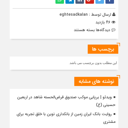
ارسال توسط :
eghtesadkalan
46 بازدید
برای
دیدگاه‌ها
بسته هستند
عرضه
خودروهای
برچسب ها
وارداتی
بهمن‌موتور
با
این مطلب بدون برچسب می باشد.
حساب
وکالتی
بانک
نوشته های مشابه
صادرات
ایران
ویدئو | برپایی موکب صندوق قرض‌الحسنه شاهد در اربعین
حسینی (ع)
روایت بانک ایران زمین از بانکداری نوین با خلق تجربه برای
مشتری