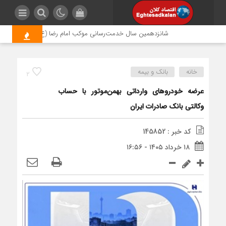
شانزدهمین سال خدمت‌رسانی موکب امام رضا (ع) پتروشیمی اروند؛ 
خانه
بانک و بیمه
2
عرضه خودروهای وارداتی بهمن‌موتور با حساب
وکالتی بانک صادرات ایران
کد خبر : 145852
۱۸ خرداد ۱۴۰۵ - ۱۶:۵۶