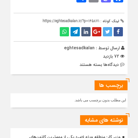
لینک کوتاه :
https://eghtesadkalan.ir/?p=145871
ارسال توسط :
eghtesadkalan
72 بازدید
برای
دیدگاه‌ها
بسته هستند
برگزاری
مسابقه
برچسب ها
کتابخوانی
غدیر
ویژه
این مطلب بدون برچسب می باشد.
کارکنان
سازمان
منطقه
نوشته های مشابه
آزاد
اروند
وزیر کار: منطقه ویژه لامرد یکی از مهم‌ترین کانون‌های