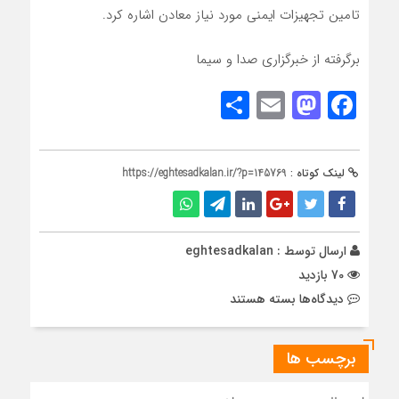
تامین تجهیزات ایمنی مورد نیاز معادن اشاره کرد.
برگرفته از خبرگزاری صدا و سیما
Share
Mastodon
Email
Facebook
لینک کوتاه :
https://eghtesadkalan.ir/?p=145769
ارسال توسط :
eghtesadkalan
70 بازدید
برای
دیدگاه‌ها
بسته هستند
سمیعی‌نژاد:
بخش
برچسب ها
ایمنی
طرح
جامع