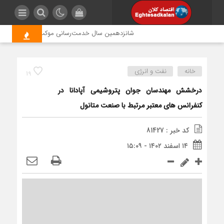
شانزدهمین سال خدمت‌رسانی موکب امام رضا (ع) پتروش
خانه
نفت و انرژی
19
درخشش مهندسان جوان پتروشیمی آپادانا در
کنفرانس های معتبر مرتبط با صنعت متانول
کد خبر : 81427
۱۴ اسفند ۱۴۰۲ - ۱۵:۰۹